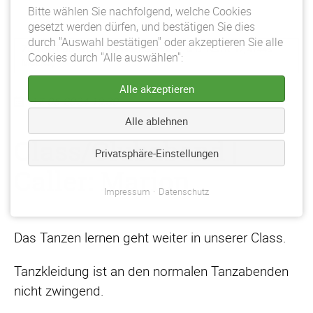
Bitte wählen Sie nachfolgend, welche Cookies
gesetzt werden dürfen, und bestätigen Sie dies
durch "Auswahl bestätigen" oder akzeptieren Sie alle
ZUFAHRT ÜBER DEN WIENBERGSHOF
(
FRIEDENSTR. 12, 47445
Cookies durch "Alle auswählen":
MOERS
)
Alle akzeptieren
17-05-2024 19:30
Alle ablehnen
Class/Clubabend |
Privatsphäre-Einstellungen
Caller: Marion
Impressum
Datenschutz
Das Tanzen lernen geht weiter in unserer Class.
Tanzkleidung ist an den normalen Tanzabenden
nicht zwingend.